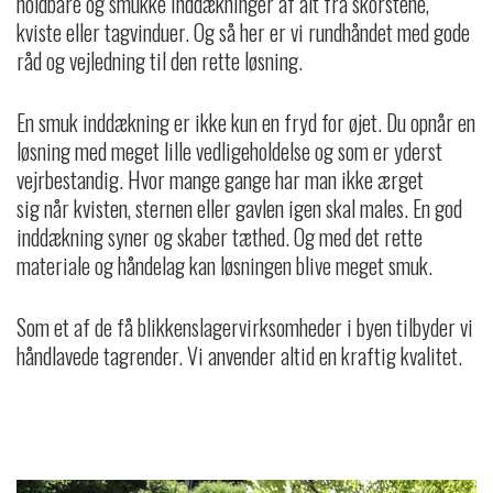
holdbare og smukke inddækninger af alt fra skorstene,
kviste eller tagvinduer. Og så her er vi rundhåndet med gode
råd og vejledning til den rette løsning.
En smuk inddækning er ikke kun en fryd for øjet. Du opnår en
løsning med meget lille vedligeholdelse og som er yderst
vejrbestandig. Hvor mange gange har man ikke ærget
sig når kvisten, sternen eller gavlen igen skal males. En god
inddækning syner og skaber tæthed. Og med det rette
materiale og håndelag kan løsningen blive meget smuk.
Som et af de få blikkenslagervirksomheder i byen tilbyder vi
håndlavede tagrender. Vi anvender altid en kraftig kvalitet.